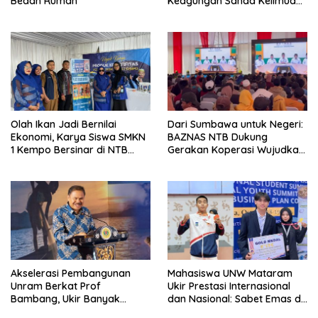
Bedah Rumah
Keagungan Sanad Keilmuan
Syaikh Zainuddin
Olah Ikan Jadi Bernilai
Dari Sumbawa untuk Negeri:
Ekonomi, Karya Siswa SMKN
BAZNAS NTB Dukung
1 Kempo Bersinar di NTB
Gerakan Koperasi Wujudkan
Expo 2025
Asta Cita Presiden
Akselerasi Pembangunan
Mahasiswa UNW Mataram
Unram Berkat Prof
Ukir Prestasi Internasional
Bambang, Ukir Banyak
dan Nasional: Sabet Emas di
Prestasi
Malaysia dan PON 2025