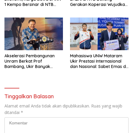
1 Kempo Bersinar di NTB
Gerakan Koperasi Wujudkan
Expo 2025
Asta Cita Presiden
Akselerasi Pembangunan
Mahasiswa UNW Mataram
Unram Berkat Prof
Ukir Prestasi Internasional
Bambang, Ukir Banyak
dan Nasional: Sabet Emas di
Prestasi
Malaysia dan PON 2025
Tinggalkan Balasan
Alamat email Anda tidak akan dipublikasikan.
Ruas yang wajib
ditandai
*