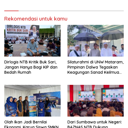
Rekomendasi untuk kamu
Dirlogis NTB Kritik Buk Sari,
Silaturahmi di UNW Mataram,
Jangan Hanya Bagi KIP dan
Pimpinan Dalwa Tegaskan
Bedah Rumah
Keagungan Sanad Keilmuan
Syaikh Zainuddin
Olah Ikan Jadi Bernilai
Dari Sumbawa untuk Negeri:
Ekonomi, Karya Siswa SMKN
BAZNAS NTB Dukung