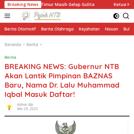
Langsung
a Timur Masih Gelap Gulita
Breaking News
Ketua HMPS Magister PKO 
ke
konten
Berita Otomotif
Berita Olahraga
Kejahatan
Nissan
Bulut
Beranda
Berita
Berita
BREAKING NEWS: Gubernur NTB
Akan Lantik Pimpinan BAZNAS
Baru, Nama Dr. Lalu Muhammad
Iqbal Masuk Daftar!
Admin Wp
Mei 29, 2025