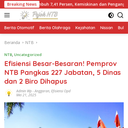
Langsung
umbuh 7,41 Persen, Kemiskinan dan Pengangguran Turun
Breaking News
ke
konten
Berita Otomotif
Berita Olahraga
Kejahatan
Nissan
Bulut
Beranda
NTB
NTB
,
Uncategorized
Efisiensi Besar-Besaran! Pemprov
NTB Pangkas 227 Jabatan, 5 Dinas
dan 2 Biro Dihapus
Admin Wp
-
Anggaran
,
Efisiensi Opd
Mei 21, 2025