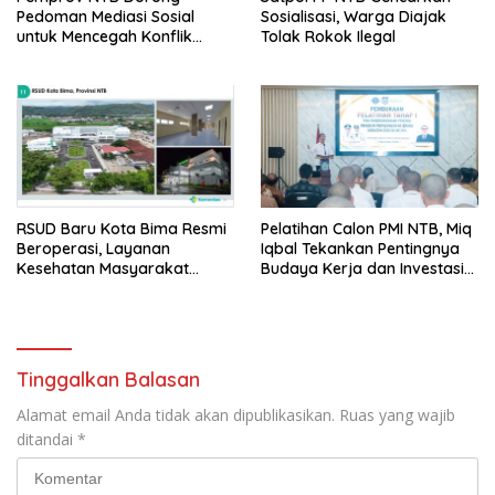
Pedoman Mediasi Sosial
Sosialisasi, Warga Diajak
untuk Mencegah Konflik
Tolak Rokok Ilegal
Pernikahan Beda Agama
RSUD Baru Kota Bima Resmi
Pelatihan Calon PMI NTB, Miq
Beroperasi, Layanan
Iqbal Tekankan Pentingnya
Kesehatan Masyarakat
Budaya Kerja dan Investasi
Makin Lengkap
Masa Depan
Tinggalkan Balasan
Alamat email Anda tidak akan dipublikasikan.
Ruas yang wajib
ditandai
*