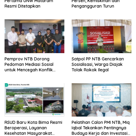
Pertama UNW Mataram
Persen, Kemiskinan dan
Resmi Ditetapkan
Pengangguran Turun
Pemprov NTB Dorong
Satpol PP NTB Gencarkan
Pedoman Mediasi Sosial
Sosialisasi, Warga Diajak
untuk Mencegah Konflik
Tolak Rokok Ilegal
Pernikahan Beda Agama
RSUD Baru Kota Bima Resmi
Pelatihan Calon PMI NTB, Miq
Beroperasi, Layanan
Iqbal Tekankan Pentingnya
Kesehatan Masyarakat
Budaya Kerja dan Investasi