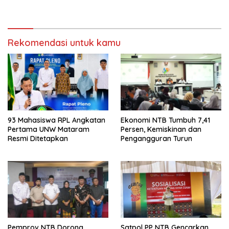
Makin Lengkap
Masa Depan
Rekomendasi untuk kamu
93 Mahasiswa RPL Angkatan
Ekonomi NTB Tumbuh 7,41
Pertama UNW Mataram
Persen, Kemiskinan dan
Resmi Ditetapkan
Pengangguran Turun
Pemprov NTB Dorong
Satpol PP NTB Gencarkan