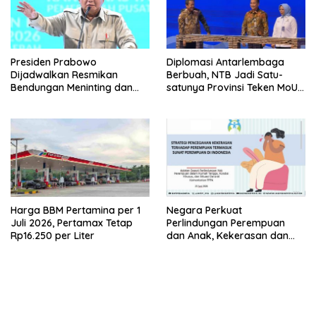
Presiden Prabowo
Diplomasi Antarlembaga
Dijadwalkan Resmikan
Berbuah, NTB Jadi Satu-
Bendungan Meninting dan
satunya Provinsi Teken MoU
Sekolah Rakyat di Lombok
Strategis dengan KKP
Harga BBM Pertamina per 1
Negara Perkuat
Juli 2026, Pertamax Tetap
Perlindungan Perempuan
Rp16.250 per Liter
dan Anak, Kekerasan dan
Praktik Sunat Perempuan
Jadi Perhatian Nasional