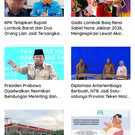
KPK Tetapkan Bupati
Gadis Lombok Baiq Rena
Lombok Barat dan Dua
Sabet None Jakbar 2026,
Orang Lain Jadi Tersangka
Menginspirasi Lewat Aksi
Korupsi
Sosial
Presiden Prabowo
Diplomasi Antarlembaga
Dijadwalkan Resmikan
Berbuah, NTB Jadi Satu-
Bendungan Meninting dan
satunya Provinsi Teken MoU
Sekolah Rakyat di Lombok
Strategis dengan KKP