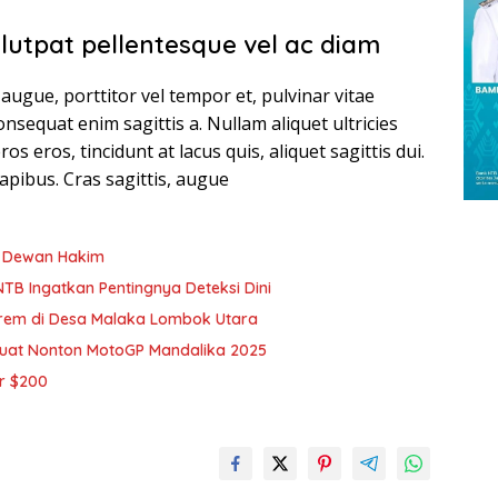
olutpat pellentesque vel ac diam
augue, porttitor vel tempor et, pulvinar vitae
onsequat enim sagittis a. Nullam aliquet ultricies
os eros, tincidunt at lacus quis, aliquet sagittis dui.
apibus. Cras sagittis, augue
n Dewan Hakim
TB Ingatkan Pentingnya Deteksi Dini
rem di Desa Malaka Lombok Utara
 Buat Nonton MotoGP Mandalika 2025
r $200