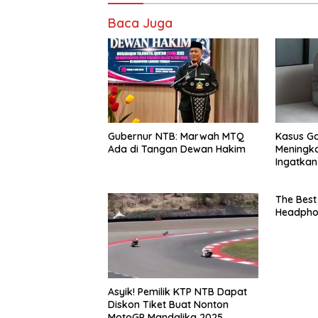
Baca Juga
Gubernur NTB: Marwah MTQ
Kasus G
Ada di Tangan Dewan Hakim
Meningka
Ingatkan
Dini
The Best
Headpho
Asyik! Pemilik KTP NTB Dapat
Diskon Tiket Buat Nonton
MotoGP Mandalika 2025