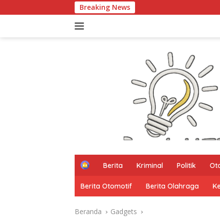
Langsung
Breaking News
PART
ke
konten
H
Berita
Kriminal
Politik
Ot
o
m
Berita Otomotif
Berita Olahraga
K
e
Beranda
Gadgets