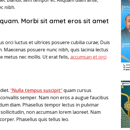
nec blandit sem tempor et. Aliquam diam ante,
c nibh.
uam. Morbi sit amet eros sit amet
 orci luctus et ultrices posuere cubilia curae; Duis
. Maecenas posuere nunc nibh, quis lacinia lectus
 metus nec mollis. Ut erat felis,
accumsan et orci
diet.
“
Nulla tempus suscipit
“
quam cursus
 convallis semper. Nam non eros a augue faucibus
rdum diam. Phasellus tempor lectus in pulvinar
 sollicitudin, non accumsan lorem laoreet. Nam
rper. Phasellus quis tellus leo.