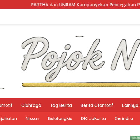
HA dan UNRAM Kampanyekan Pencegahan Perdagangan Orang d
omotif
Olahraga
Tag Berita
Berita Otomotif
Lainnya
ejahatan
Nissan
Bulutangkis
DKI Jakarta
Gerindra