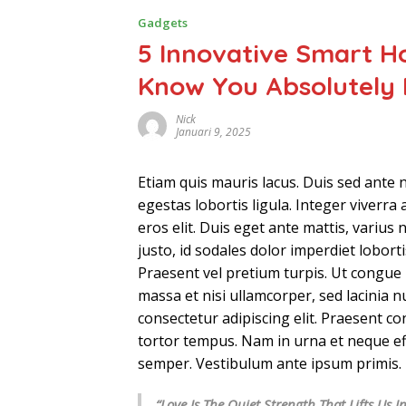
Gadgets
5 Innovative Smart H
Know You Absolutely
Nick
Januari 9, 2025
Etiam quis mauris lacus. Duis sed ante ni
egestas lobortis ligula. Integer viverra a
eros elit. Duis eget ante mattis, varius
justo, id sodales dolor imperdiet lobort
Praesent vel pretium turpis. Ut congue l
massa et nisi ullamcorper, sed lacinia nu
consectetur adipiscing elit. Praesent con
tortor tempus. Nam in urna et neque eff
semper. Vestibulum ante ipsum primis.
“Love Is The Quiet Strength That Lifts U