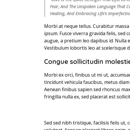
Fear, And The Unspoken Language That Con
Healing, And Embracing Life’s Imperfecti
Morbi at neque tellus. Curabitur massa 
ipsum. Fusce viverra gravida felis, sed c
augue, a pretium leo dapibus id. Nulla er
Vestibulum lobortis leo at scelerisque d
Congue sollicitudin molest
Morbi ex orci, finibus ut mi ut, accums
tincidunt vehicula faucibus, metus diam 
Aenean finibus sapien sed rhoncus max
fringilla nulla ex, sed placerat est sollici
Sed sed nibh tristique, facilisis felis u