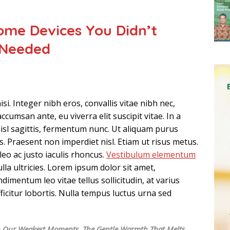
ome Devices You Didn’t
 Needed
si. Integer nibh eros, convallis vitae nibh nec,
ccumsan ante, eu viverra elit suscipit vitae. In a
 nisl sagittis, fermentum nunc. Ut aliquam purus
is. Praesent non imperdiet nisl. Etiam ut risus metus.
eo ac justo iaculis rhoncus.
Vestibulum elementum
lla ultricies. Lorem ipsum dolor sit amet,
dimentum leo vitae tellus sollicitudin, at varius
icitur lobortis. Nulla tempus luctus urna sed
s In Our Weakest Moments, The Gentle Warmth That Melts