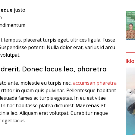
neque
justo
o
condimentum
t tempus, placerat turpis eget, ultrices ligula. Fusce
Suspendisse potenti. Nulla dolor erat, varius id arcu
 volutpat.
Ikl
drerit. Donec lacus leo, pharetra
to ante, molestie eu turpis nec,
accumsan pharetra
orttitor in quam quis pulvinar. Pellentesque habitant
lesuada fames ac turpis egestas. In eu est vitae
 In hac habitasse platea dictumst.
Maecenas et
lacinia leo. Aliquam erat volutpat. Curabitur neque
 eget lacus.