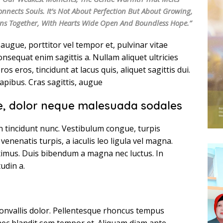
nects Souls. It’s Not About Perfection But About Growing,
ons Together, With Hearts Wide Open And Boundless Hope.”
augue, porttitor vel tempor et, pulvinar vitae
onsequat enim sagittis a. Nullam aliquet ultricies
os eros, tincidunt at lacus quis, aliquet sagittis dui.
apibus. Cras sagittis, augue
ie, dolor neque malesuada sodales
an tincidunt nunc. Vestibulum congue, turpis
venenatis turpis, a iaculis leo ligula vel magna.
imus. Duis bibendum a magna nec luctus. In
tudin a.
t, convallis dolor. Pellentesque rhoncus tempus