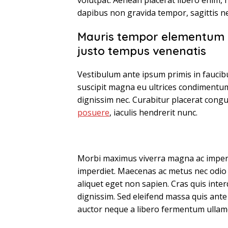
volutpat. Aenean placerat libero enim, 
dapibus non gravida tempor, sagittis ne
Mauris tempor elementum q
justo tempus venenatis
Vestibulum ante ipsum primis in faucibus
suscipit magna eu ultrices condimentum
dignissim nec. Curabitur placerat congue
posuere
, iaculis hendrerit nunc.
Morbi maximus viverra magna ac imper
imperdiet. Maecenas ac metus nec odio
aliquet eget non sapien. Cras quis inte
dignissim. Sed eleifend massa quis ante
auctor neque a libero fermentum ullamco