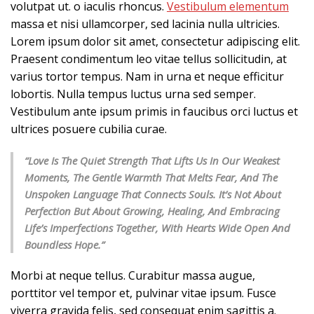
volutpat ut. o iaculis rhoncus.
Vestibulum elementum
massa et nisi ullamcorper, sed lacinia nulla ultricies.
Lorem ipsum dolor sit amet, consectetur adipiscing elit.
Praesent condimentum leo vitae tellus sollicitudin, at
varius tortor tempus. Nam in urna et neque efficitur
lobortis. Nulla tempus luctus urna sed semper.
Vestibulum ante ipsum primis in faucibus orci luctus et
ultrices posuere cubilia curae.
“Love Is The Quiet Strength That Lifts Us In Our Weakest
Moments, The Gentle Warmth That Melts Fear, And The
Unspoken Language That Connects Souls. It’s Not About
Perfection But About Growing, Healing, And Embracing
Life’s Imperfections Together, With Hearts Wide Open And
Boundless Hope.”
Morbi at neque tellus. Curabitur massa augue,
porttitor vel tempor et, pulvinar vitae ipsum. Fusce
viverra gravida felis, sed consequat enim sagittis a.