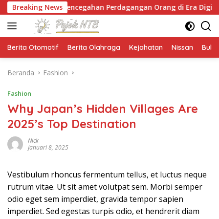
Langsung
an Pencegahan Perdagangan Orang di Era Digital
Breaking News
N
ke
konten
Berita Otomotif
Berita Olahraga
Kejahatan
Nissan
Bulut
Beranda
Fashion
Fashion
Why Japan’s Hidden Villages Are
2025’s Top Destination
Nick
Januari 8, 2025
Vestibulum rhoncus fermentum tellus, et luctus neque
rutrum vitae. Ut sit amet volutpat sem. Morbi semper
odio eget sem imperdiet, gravida tempor sapien
imperdiet. Sed egestas turpis odio, et hendrerit diam