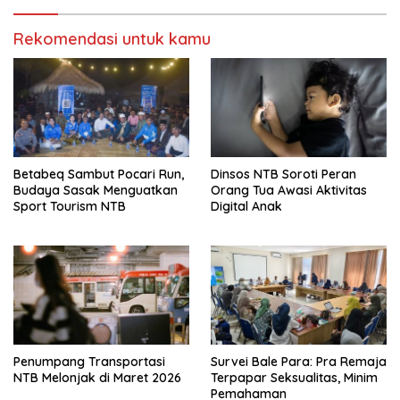
Rekomendasi untuk kamu
Betabeq Sambut Pocari Run,
Dinsos NTB Soroti Peran
Budaya Sasak Menguatkan
Orang Tua Awasi Aktivitas
Sport Tourism NTB
Digital Anak
Penumpang Transportasi
Survei Bale Para: Pra Remaja
NTB Melonjak di Maret 2026
Terpapar Seksualitas, Minim
Pemahaman