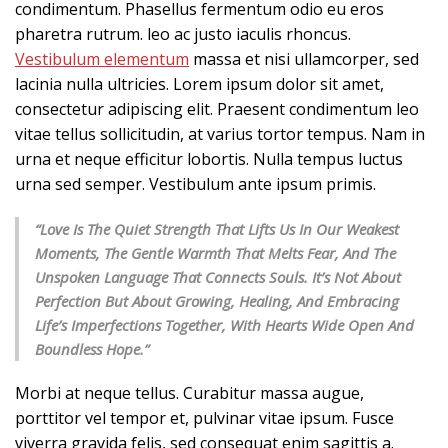
condimentum. Phasellus fermentum odio eu eros
pharetra rutrum. leo ac justo iaculis rhoncus.
Vestibulum elementum
massa et nisi ullamcorper, sed
lacinia nulla ultricies. Lorem ipsum dolor sit amet,
consectetur adipiscing elit. Praesent condimentum leo
vitae tellus sollicitudin, at varius tortor tempus. Nam in
urna et neque efficitur lobortis. Nulla tempus luctus
urna sed semper. Vestibulum ante ipsum primis.
“Love Is The Quiet Strength That Lifts Us In Our Weakest
Moments, The Gentle Warmth That Melts Fear, And The
Unspoken Language That Connects Souls. It’s Not About
Perfection But About Growing, Healing, And Embracing
Life’s Imperfections Together, With Hearts Wide Open And
Boundless Hope.”
Morbi at neque tellus. Curabitur massa augue,
porttitor vel tempor et, pulvinar vitae ipsum. Fusce
viverra gravida felis, sed consequat enim sagittis a.