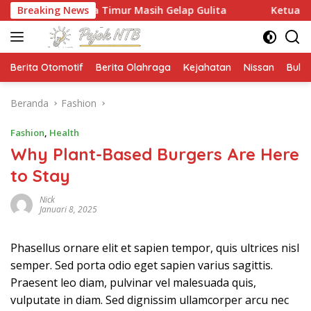
Langsung
ya Timur Masih Gelap Gulita
Breaking News
Ketua HMPS Magister PKO
ke
konten
Berita Otomotif
Berita Olahraga
Kejahatan
Nissan
Bulut
Beranda
Fashion
Fashion
,
Health
Why Plant-Based Burgers Are Here
to Stay
Nick
Januari 8, 2025
Phasellus ornare elit et sapien tempor, quis ultrices nisl
semper. Sed porta odio eget sapien varius sagittis.
Praesent leo diam, pulvinar vel malesuada quis,
vulputate in diam. Sed dignissim ullamcorper arcu nec