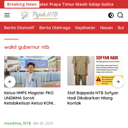
Langsung
aannya Jalan Praya Timur Masih Gelap Gulita
Breaking News
Ketua HM
ke
konten
Berita Otomotif
Berita Olahraga
Kejahatan
Nissan
Bulut
wakil gubernur ntb
Ketua HMPS Magister PKO
Staf Bappeda NTB Sofyan
UNDIKMA Soroti
Hadi Dikabarkan Hilang
Ketidaketisan Ketua KONI
Kontak
Pusat: Jangan Jadikan
Olahraga NTB Sebagai
Arena Kepentingan Sesaat
Headline
,
NTB
Mei 30, 2025