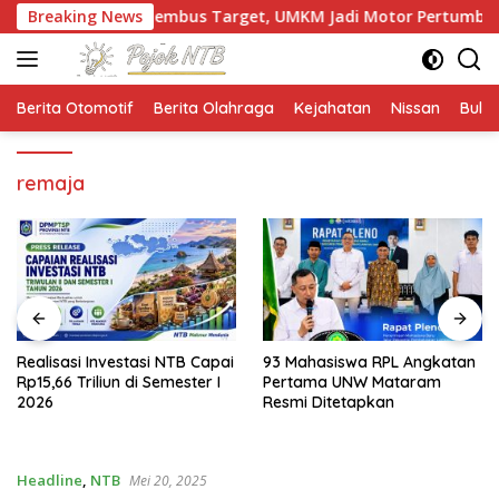
Langsung
Investasi Tembus Target, UMKM Jadi Motor Pertumbuhan
Breaking News
ke
konten
Berita Otomotif
Berita Olahraga
Kejahatan
Nissan
Bulut
remaja
93 Mahasiswa RPL Angkatan
Ekonomi NTB Tumbuh 7,41
Pertama UNW Mataram
Persen, Kemiskinan dan
Resmi Ditetapkan
Pengangguran Turun
Headline
,
NTB
Mei 20, 2025