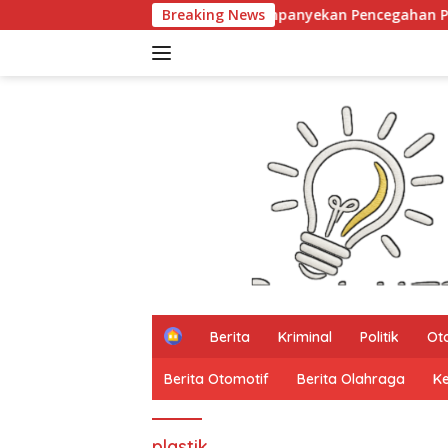
Langsung
PARTHA dan UNRAM Kampanyekan Pencegahan Perdagangan Or
Breaking News
ke
konten
H
Berita
Kriminal
Politik
Ot
o
m
Berita Otomotif
Berita Olahraga
K
e
plastik