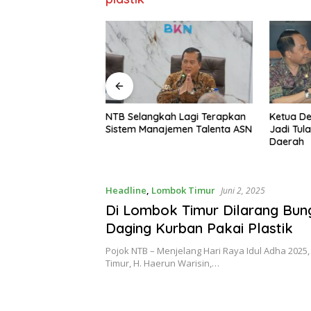
ah Lagi Terapkan
Ketua Dekranasda NTB: UMKM
DPMPTSP 
jemen Talenta ASN
Jadi Tulang Punggung Ekonomi
Investas
Daerah
Jadi Mo
Headline
,
Lombok Timur
Juni 2, 2025
Di Lombok Timur Dilarang Bun
Daging Kurban Pakai Plastik
Pojok NTB – Menjelang Hari Raya Idul Adha 2025
Timur, H. Haerun Warisin,…