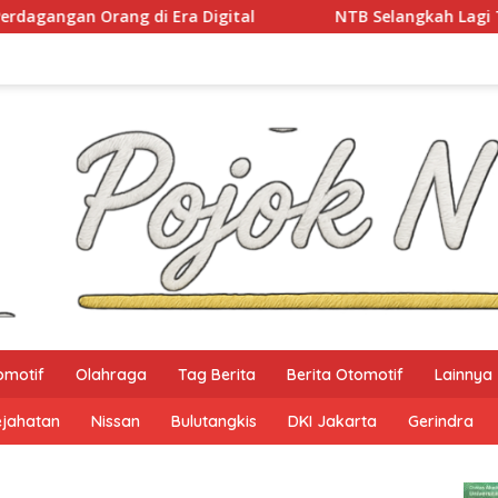
ang di Era Digital
NTB Selangkah Lagi Terapkan Si
omotif
Olahraga
Tag Berita
Berita Otomotif
Lainnya
ejahatan
Nissan
Bulutangkis
DKI Jakarta
Gerindra