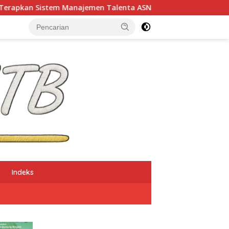
stem Manajemen Talenta ASN
Ketua Dekranasda NTB: 
Indeks