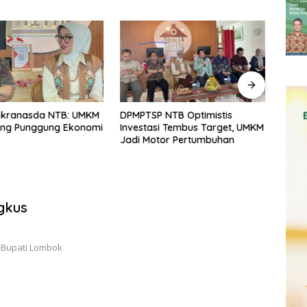
NTB Optimistis
Realisasi Investasi NTB Capai
93 M
i Tembus Target, UMKM
Rp15,66 Triliun di Semester I
Pert
tor Pertumbuhan
2026
Dite
gkus
, Bupati Lombok