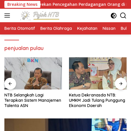
Langsung
ampanyekan Pencegahan Perdagangan Orang di Era Digital
Breaking News
ke
konten
Berita Otomotif
Berita Olahraga
Kejahatan
Nissan
Bulut
penjualan pulau
NTB Selangkah Lagi
Ketua Dekranasda NTB:
Terapkan Sistem Manajemen
UMKM Jadi Tulang Punggung
Talenta ASN
Ekonomi Daerah