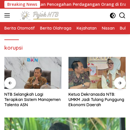
Langsung
panyekan Pencegahan Perdagangan Orang di Era Digital
Breaking News
ke
konten
Berita Otomotif
Berita Olahraga
Kejahatan
Nissan
Bulut
korupsi
NTB Selangkah Lagi
Ketua Dekranasda NTB:
Terapkan Sistem Manajemen
UMKM Jadi Tulang Punggung
Talenta ASN
Ekonomi Daerah