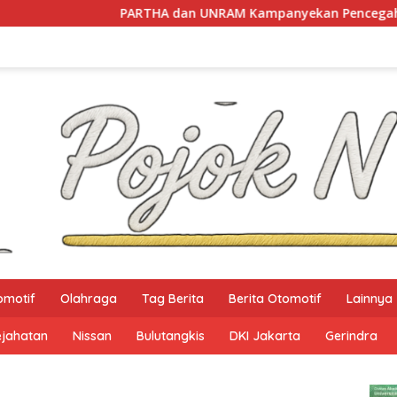
PARTHA dan UNRAM Kampanyekan Pencegahan Perdagang
omotif
Olahraga
Tag Berita
Berita Otomotif
Lainnya
ejahatan
Nissan
Bulutangkis
DKI Jakarta
Gerindra