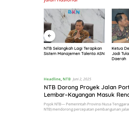
 UNRAM
NTB Selangkah Lagi Terapkan
Ketua D
n Pencegahan
Sistem Manajemen Talenta ASN
Jadi Tul
 Orang di Era
Daerah
Headline
,
NTB
Juni 2, 2025
NTB Dorong Proyek Jalan Port
Lembar–Kayangan Masuk Renc
Pojok NTB— Pemerintah Provinsi Nusa Tenggara
NTB) mendorong percepatan pembangunan jalan