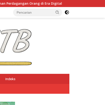
an Orang di Era Digital
NTB Selangkah Lagi Terapk
Indeks