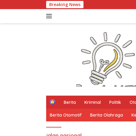
Langsung
Breaking News
ke
konten
H
Berita
Kriminal
Politik
Ot
o
m
Berita Otomotif
Berita Olahraga
K
e
jalan nasional