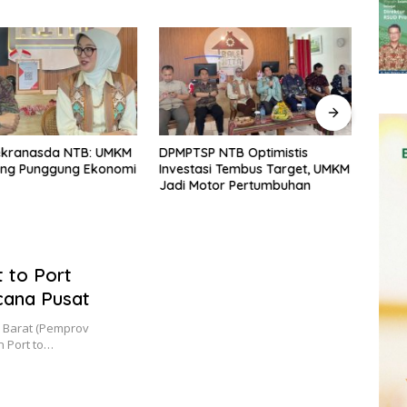
ekranasda NTB: UMKM
DPMPTSP NTB Optimistis
Reali
ang Punggung Ekonomi
Investasi Tembus Target, UMKM
Rp15,
Jadi Motor Pertumbuhan
2026
 to Port
ana Pusat
 Barat (Pemprov
 Port to…