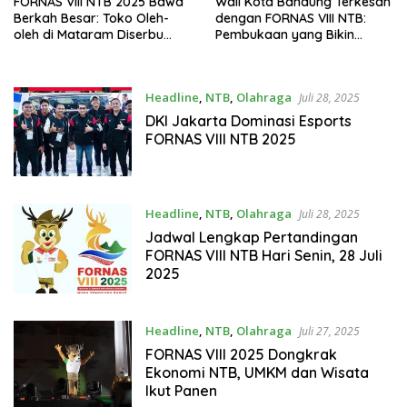
FORNAS VIII NTB 2025 Bawa
Wali Kota Bandung Terkesan
Berkah Besar: Toko Oleh-
dengan FORNAS VIII NTB:
oleh di Mataram Diserbu
Pembukaan yang Bikin
Peserta dari Seluruh
Merinding
Indonesia
Headline
,
NTB
,
Olahraga
Juli 28, 2025
DKI Jakarta Dominasi Esports
FORNAS VIII NTB 2025
Headline
,
NTB
,
Olahraga
Juli 28, 2025
Jadwal Lengkap Pertandingan
FORNAS VIII NTB Hari Senin, 28 Juli
2025
Headline
,
NTB
,
Olahraga
Juli 27, 2025
FORNAS VIII 2025 Dongkrak
Ekonomi NTB, UMKM dan Wisata
Ikut Panen