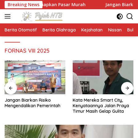
Langsung
, NTB Siapkan Pasar Murah
Breaking News
Jangan Biarkan Risiko Meng
ke
konten
Berita Otomotif
Berita Olahraga
Kejahatan
Nissan
Bulut
FORNAS VIII 2025
Jangan Biarkan Risiko
Kata Mereka Smart City,
Mengendalikan Pemerintah
Kenyataannya Jalan Praya
Timur Masih Gelap Gulita