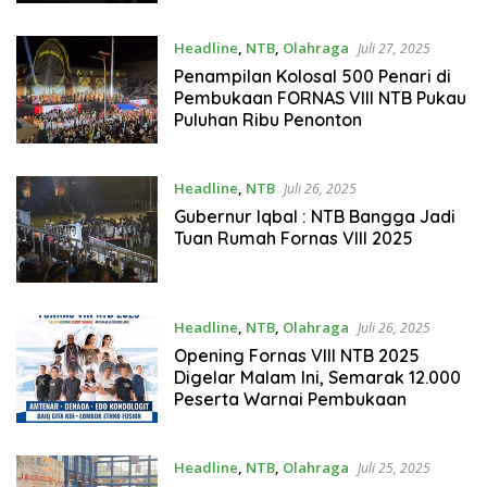
Headline
,
NTB
,
Olahraga
Juli 27, 2025
Penampilan Kolosal 500 Penari di
Pembukaan FORNAS VIII NTB Pukau
Puluhan Ribu Penonton
Headline
,
NTB
Juli 26, 2025
Gubernur Iqbal : NTB Bangga Jadi
Tuan Rumah Fornas VIII 2025
Headline
,
NTB
,
Olahraga
Juli 26, 2025
Opening Fornas VIII NTB 2025
Digelar Malam Ini, Semarak 12.000
Peserta Warnai Pembukaan
Headline
,
NTB
,
Olahraga
Juli 25, 2025