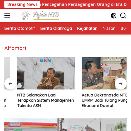
Langsung
nyekan Pencegahan Perdagangan Orang di Era Digital
Breaking News
ke
konten
Berita Otomotif
Berita Olahraga
Kejahatan
Nissan
Bulut
Alfamart
NTB Selangkah Lagi
Ketua Dekranasda NTB:
Terapkan Sistem Manajemen
UMKM Jadi Tulang Punggung
Talenta ASN
Ekonomi Daerah