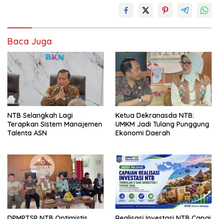
Baca Juga
NTB Selangkah Lagi
Ketua Dekranasda NTB:
Terapkan Sistem Manajemen
UMKM Jadi Tulang Punggung
Talenta ASN
Ekonomi Daerah
DPMPTSP NTB Optimistis
Realisasi Investasi NTB Capai