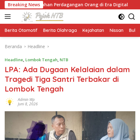
Langsung
gahan Perdagangan Orang di Era Digital
Breaking News
NTB Selang
ke
konten
Berita Otomotif
Berita Olahraga
Kejahatan
Nissan
Bulut
Beranda
Headline
Headline
,
Lombok Tengah
,
NTB
LPA: Ada Dugaan Kelalaian dalam
Tragedi Tiga Santri Terbakar di
Lombok Tengah
Admin Wp
Juni 8, 2026