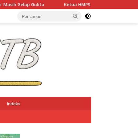
Ketua HMPS Magister PKO UNDIKMA Soroti Ketidaketisan Ke
Indeks