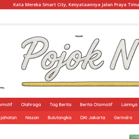
ity, Kenyataannya Jalan Praya Timur Masih Gelap Gulita
omotif
Olahraga
Tag Berita
Berita Otomotif
Lainnya
ejahatan
Nissan
Bulutangkis
DKI Jakarta
Gerindra