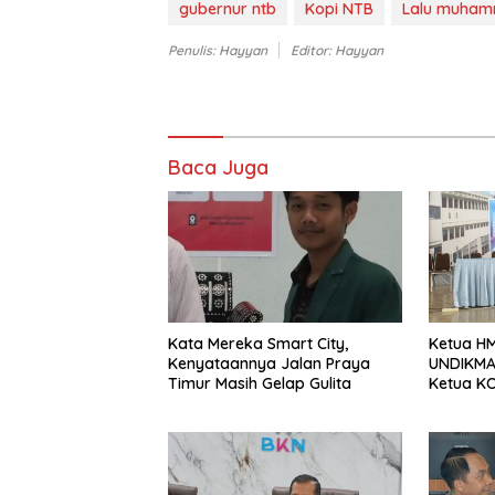
gubernur ntb
Kopi NTB
Lalu muham
Penulis: Hayyan
Editor: Hayyan
Baca Juga
Kata Mereka Smart City,
Ketua HM
Kenyataannya Jalan Praya
UNDIKMA 
Timur Masih Gelap Gulita
Ketua KO
Jadikan
Sebagai 
Sesaat