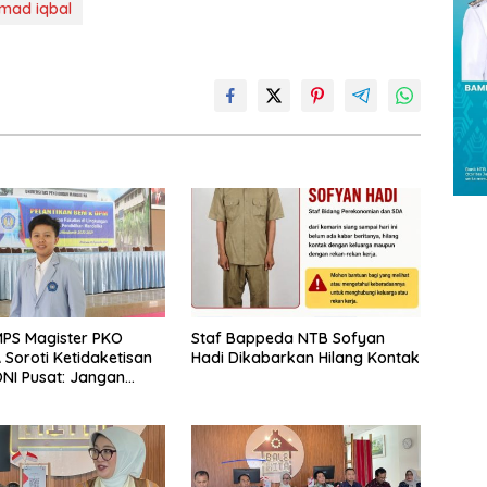
mad iqbal
PS Magister PKO
Staf Bappeda NTB Sofyan
Soroti Ketidaketisan
Hadi Dikabarkan Hilang Kontak
NI Pusat: Jangan
 Olahraga NTB
Arena Kepentingan