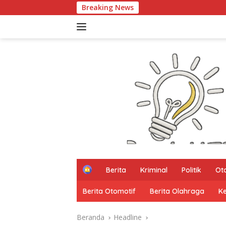
Langsung
Breaking News
Kata Mereka Smart C
ke
konten
H
Berita
Kriminal
Politik
Ot
o
m
Berita Otomotif
Berita Olahraga
K
e
Beranda
Headline