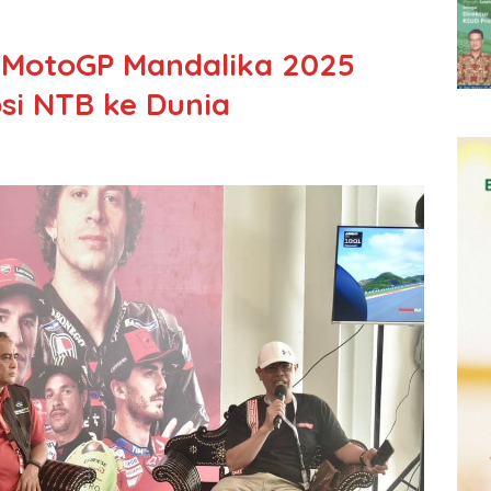
 MotoGP Mandalika 2025
si NTB ke Dunia