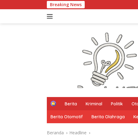
Langsung
Breaking News
93 Mahasis
ke
konten
H
Berita
Kriminal
Politik
Ot
o
m
Berita Otomotif
Berita Olahraga
K
e
Beranda
Headline