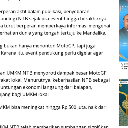
rperan aktif dalam publikasi, penyebaran
randing) NTB sejak pra-event hingga berakhirnya
ia turut berperan memperkaya informasi mengenai
rhatian dunia yang tengah tertuju ke Mandalika.
ng bukan hanya menonton MotoGP, tapi juga
Karena itu, event pendukung perlu digelar agar
si dan UMKM NTB menyoroti dampak besar MotoGP
kat lokal. Menurutnya, keberhasilan NTB sebagai
keuntungan ekonomi langsung dari balapan,
njang bagi UMKM lokal.
KM bisa meningkat hingga Rp 500 juta, naik dari
 UMKM NTB telah memberikan sumbangan signifikan