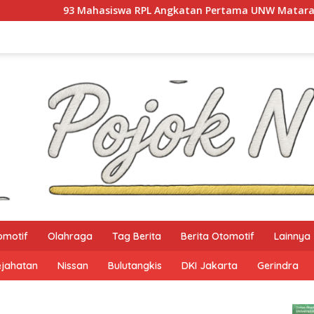
wa RPL Angkatan Pertama UNW Mataram Resmi Ditetapkan
omotif
Olahraga
Tag Berita
Berita Otomotif
Lainnya
ejahatan
Nissan
Bulutangkis
DKI Jakarta
Gerindra