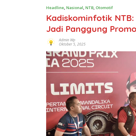
Headline
,
Nasional
,
NTB
,
Otomotif
Kadiskominfotik NTB:
Jadi Panggung Promo
Admin Wp
Oktober 5, 2025