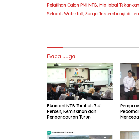
Pelatihan Calon PMI NTB, Miq Iqbal Tekank
Sekoah Waterfall, Surga Tersembunyi di Le
Baca Juga
Ekonomi NTB Tumbuh 7,41
Pemprov
Persen, Kemiskinan dan
Pedoman 
Pengangguran Turun
Mencegah
Beda A