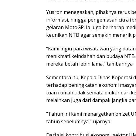
Yusron menegaskan, pihaknya terus be
informasi, hingga pengemasan citra (b
gelaran MotoGP. Ia juga berharap med
keunikan NTB agar semakin menarik pe
“Kami ingin para wisatawan yang data
menikmati keindahan dan budaya NTB. 
mereka betah lebih lama,” tambahnya.
Sementara itu, Kepala Dinas Kopera
terhadap peningkatan ekonomi masyara
tuan rumah tidak semata diukur dari 
melainkan juga dari dampak jangka pa
“Tahun ini kami menargetkan omzet UM
tahun sebelumnya,” ujarnya.
Dari sisi kontribusi ekonomi, sektor