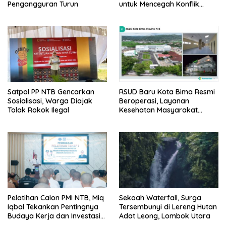
Pengangguran Turun
untuk Mencegah Konflik
Pernikahan Beda Agama
Satpol PP NTB Gencarkan
RSUD Baru Kota Bima Resmi
Sosialisasi, Warga Diajak
Beroperasi, Layanan
Tolak Rokok Ilegal
Kesehatan Masyarakat
Makin Lengkap
Pelatihan Calon PMI NTB, Miq
Sekoah Waterfall, Surga
Iqbal Tekankan Pentingnya
Tersembunyi di Lereng Hutan
Budaya Kerja dan Investasi
Adat Leong, Lombok Utara
Masa Depan