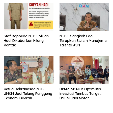
Olahraga NTB Sebagai
Arena Kepentingan Sesaat
Staf Bappeda NTB Sofyan
NTB Selangkah Lagi
Hadi Dikabarkan Hilang
Terapkan Sistem Manajemen
Kontak
Talenta ASN
Ketua Dekranasda NTB:
DPMPTSP NTB Optimistis
UMKM Jadi Tulang Punggung
Investasi Tembus Target,
Ekonomi Daerah
UMKM Jadi Motor
Pertumbuhan