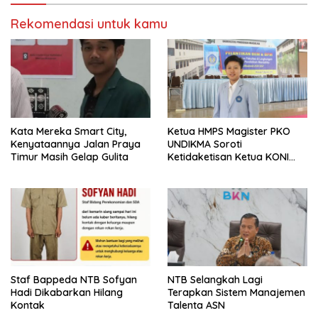
Rekomendasi untuk kamu
Kata Mereka Smart City,
Ketua HMPS Magister PKO
Kenyataannya Jalan Praya
UNDIKMA Soroti
Timur Masih Gelap Gulita
Ketidaketisan Ketua KONI
Pusat: Jangan Jadikan
Olahraga NTB Sebagai
Arena Kepentingan Sesaat
Staf Bappeda NTB Sofyan
NTB Selangkah Lagi
Hadi Dikabarkan Hilang
Terapkan Sistem Manajemen
Kontak
Talenta ASN