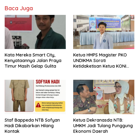
Baca Juga
Kata Mereka Smart City,
Ketua HMPS Magister PKO
Kenyataannya Jalan Praya
UNDIKMA Soroti
Timur Masih Gelap Gulita
Ketidaketisan Ketua KONI
Pusat: Jangan Jadikan
Olahraga NTB Sebagai
Arena Kepentingan Sesaat
Staf Bappeda NTB Sofyan
Ketua Dekranasda NTB:
Hadi Dikabarkan Hilang
UMKM Jadi Tulang Punggung
Kontak
Ekonomi Daerah