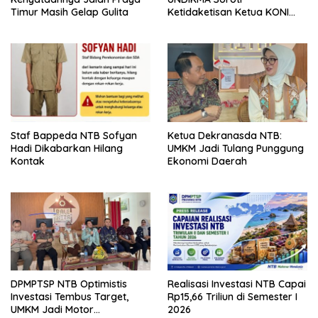
Timur Masih Gelap Gulita
Ketidaketisan Ketua KONI
Pusat: Jangan Jadikan
Olahraga NTB Sebagai
Arena Kepentingan Sesaat
Staf Bappeda NTB Sofyan
Ketua Dekranasda NTB:
Hadi Dikabarkan Hilang
UMKM Jadi Tulang Punggung
Kontak
Ekonomi Daerah
DPMPTSP NTB Optimistis
Realisasi Investasi NTB Capai
Investasi Tembus Target,
Rp15,66 Triliun di Semester I
UMKM Jadi Motor
2026