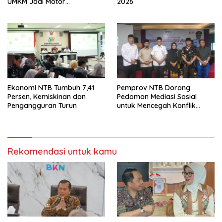
UMKM Jadi Motor
2026
Pertumbuhan
Ekonomi NTB Tumbuh 7,41
Pemprov NTB Dorong
Persen, Kemiskinan dan
Pedoman Mediasi Sosial
Pengangguran Turun
untuk Mencegah Konflik
Pernikahan Beda Agama
Rekomendasi untuk kamu