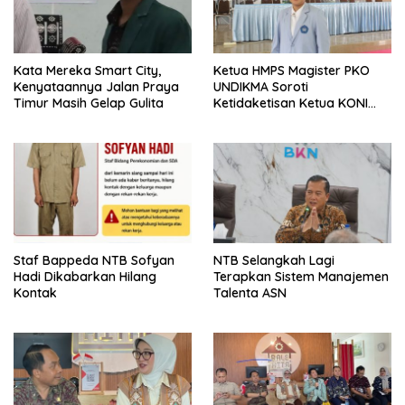
Kata Mereka Smart City,
Ketua HMPS Magister PKO
Kenyataannya Jalan Praya
UNDIKMA Soroti
Timur Masih Gelap Gulita
Ketidaketisan Ketua KONI
Pusat: Jangan Jadikan
Olahraga NTB Sebagai
Arena Kepentingan Sesaat
Staf Bappeda NTB Sofyan
NTB Selangkah Lagi
Hadi Dikabarkan Hilang
Terapkan Sistem Manajemen
Kontak
Talenta ASN