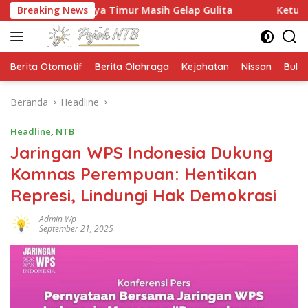
Langsung
raya Timur Masih Gelap Gulita
Breaking News
Ketua HMPS Magister PK
ke
konten
Berita Otomotif
Berita Olahraga
Kejahatan
Nissan
Bulut
Beranda
Headline
Headline
,
NTB
Jaringan WPS Indonesia Dukung
Komnas Perempuan: Hentikan
Represi, Lindungi Hak Demokrasi
Admin Wp
September 21, 2025