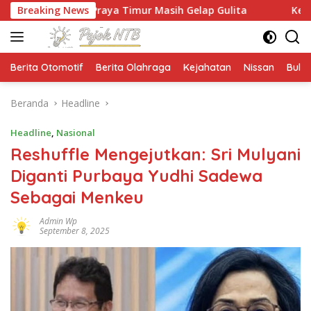
Langsung
n Praya Timur Masih Gelap Gulita
Breaking News
Ketua HMPS Magister
ke
konten
Berita Otomotif
Berita Olahraga
Kejahatan
Nissan
Bulut
Beranda
Headline
Headline
,
Nasional
Reshuffle Mengejutkan: Sri Mulyani
Diganti Purbaya Yudhi Sadewa
Sebagai Menkeu
Admin Wp
September 8, 2025