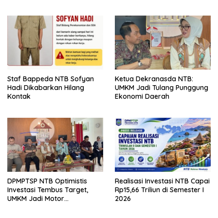
Pusat: Jangan Jadikan
Olahraga NTB Sebagai
Arena Kepentingan Sesaat
Staf Bappeda NTB Sofyan
Ketua Dekranasda NTB:
Hadi Dikabarkan Hilang
UMKM Jadi Tulang Punggung
Kontak
Ekonomi Daerah
DPMPTSP NTB Optimistis
Realisasi Investasi NTB Capai
Investasi Tembus Target,
Rp15,66 Triliun di Semester I
UMKM Jadi Motor
2026
Pertumbuhan