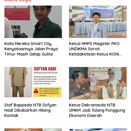
Kata Mereka Smart City,
Ketua HMPS Magister PKO
Kenyataannya Jalan Praya
UNDIKMA Soroti
Timur Masih Gelap Gulita
Ketidaketisan Ketua KONI
Pusat: Jangan Jadikan
Olahraga NTB Sebagai
Arena Kepentingan Sesaat
Staf Bappeda NTB Sofyan
Ketua Dekranasda NTB:
Hadi Dikabarkan Hilang
UMKM Jadi Tulang Punggung
Kontak
Ekonomi Daerah