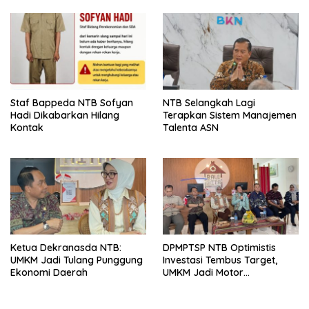
Olahraga NTB Sebagai
Arena Kepentingan Sesaat
Staf Bappeda NTB Sofyan
NTB Selangkah Lagi
Hadi Dikabarkan Hilang
Terapkan Sistem Manajemen
Kontak
Talenta ASN
Ketua Dekranasda NTB:
DPMPTSP NTB Optimistis
UMKM Jadi Tulang Punggung
Investasi Tembus Target,
Ekonomi Daerah
UMKM Jadi Motor
Pertumbuhan