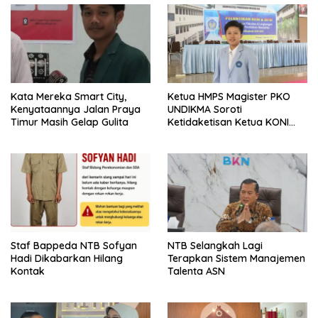
Kata Mereka Smart City,
Ketua HMPS Magister PKO
Kenyataannya Jalan Praya
UNDIKMA Soroti
Timur Masih Gelap Gulita
Ketidaketisan Ketua KONI
Pusat: Jangan Jadikan
Olahraga NTB Sebagai
Arena Kepentingan Sesaat
Staf Bappeda NTB Sofyan
NTB Selangkah Lagi
Hadi Dikabarkan Hilang
Terapkan Sistem Manajemen
Kontak
Talenta ASN