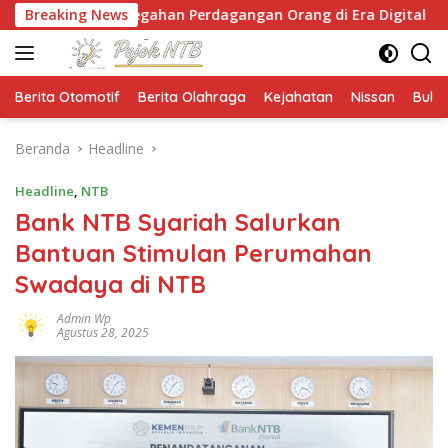
Langsung
cegahan Perdagangan Orang di Era Digital
Breaking News
NTB Sel
ke
konten
Berita Otomotif
Berita Olahraga
Kejahatan
Nissan
Bulut
Beranda
Headline
Headline
,
NTB
Bank NTB Syariah Salurkan
Bantuan Stimulan Perumahan
Swadaya di NTB
Admin Wp
Agustus 28, 2025