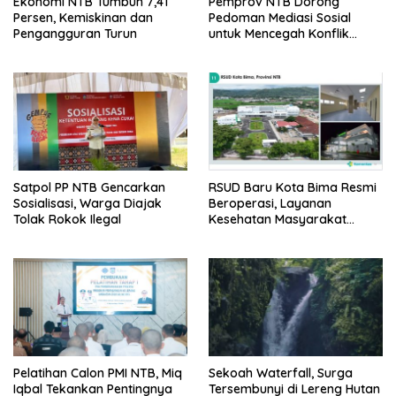
Ekonomi NTB Tumbuh 7,41
Pemprov NTB Dorong
Persen, Kemiskinan dan
Pedoman Mediasi Sosial
Pengangguran Turun
untuk Mencegah Konflik
Pernikahan Beda Agama
Satpol PP NTB Gencarkan
RSUD Baru Kota Bima Resmi
Sosialisasi, Warga Diajak
Beroperasi, Layanan
Tolak Rokok Ilegal
Kesehatan Masyarakat
Makin Lengkap
Pelatihan Calon PMI NTB, Miq
Sekoah Waterfall, Surga
Iqbal Tekankan Pentingnya
Tersembunyi di Lereng Hutan