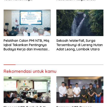
Makin Lengkap
Pelatihan Calon PMI NTB, Miq
Sekoah Waterfall, Surga
Iqbal Tekankan Pentingnya
Tersembunyi di Lereng Hutan
Budaya Kerja dan Investasi
Adat Leong, Lombok Utara
Masa Depan
Rekomendasi untuk kamu