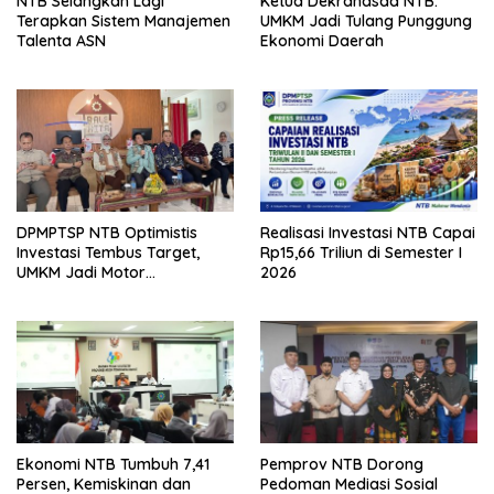
NTB Selangkah Lagi
Ketua Dekranasda NTB:
Terapkan Sistem Manajemen
UMKM Jadi Tulang Punggung
Talenta ASN
Ekonomi Daerah
DPMPTSP NTB Optimistis
Realisasi Investasi NTB Capai
Investasi Tembus Target,
Rp15,66 Triliun di Semester I
UMKM Jadi Motor
2026
Pertumbuhan
Ekonomi NTB Tumbuh 7,41
Pemprov NTB Dorong
Persen, Kemiskinan dan
Pedoman Mediasi Sosial