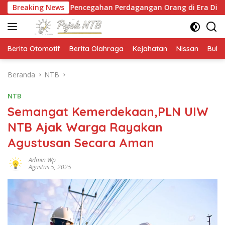
Langsung
n Pencegahan Perdagangan Orang di Era Digital
Breaking News
NT
ke
konten
Berita Otomotif
Berita Olahraga
Kejahatan
Nissan
Bulut
Beranda
NTB
NTB
Semangat Kemerdekaan,PLN UIW
NTB Ajak Warga Rayakan
Agustusan Secara Aman
Admin Wp
Agustus 5, 2025