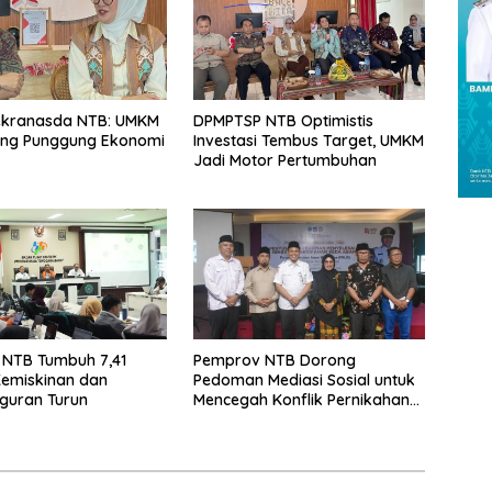
ekranasda NTB: UMKM
DPMPTSP NTB Optimistis
ang Punggung Ekonomi
Investasi Tembus Target, UMKM
Jadi Motor Pertumbuhan
 NTB Tumbuh 7,41
Pemprov NTB Dorong
Kemiskinan dan
Pedoman Mediasi Sosial untuk
guran Turun
Mencegah Konflik Pernikahan
Beda Agama