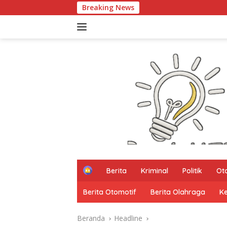
Langsung
Breaking News
PAR
ke
konten
H
Berita
Kriminal
Politik
Ot
o
m
Berita Otomotif
Berita Olahraga
K
e
Beranda
Headline