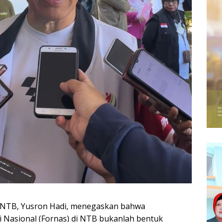
 NTB, Yusron Hadi, menegaskan bahwa
i Nasional (Fornas) di NTB bukanlah bentuk