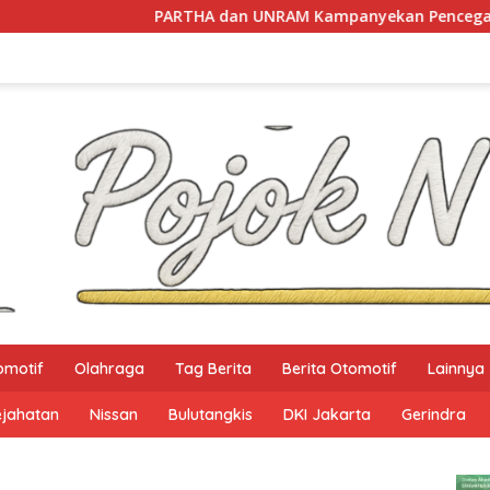
THA dan UNRAM Kampanyekan Pencegahan Perdagangan Orang 
omotif
Olahraga
Tag Berita
Berita Otomotif
Lainnya
ejahatan
Nissan
Bulutangkis
DKI Jakarta
Gerindra