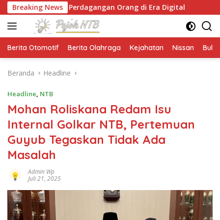
Langsung
n Perdagangan Orang di Era Digital
Breaking News
NTB Selangkah
ke
konten
Berita Otomotif
Berita Olahraga
Kejahatan
Nissan
Bulut
Beranda
Headline
Headline
,
NTB
Mohan Roliskana Redam Isu
Internal Golkar NTB, Pertemuan
Guyub Tegaskan Tidak Ada
Masalah
Admin Wp
Juli 21, 2025