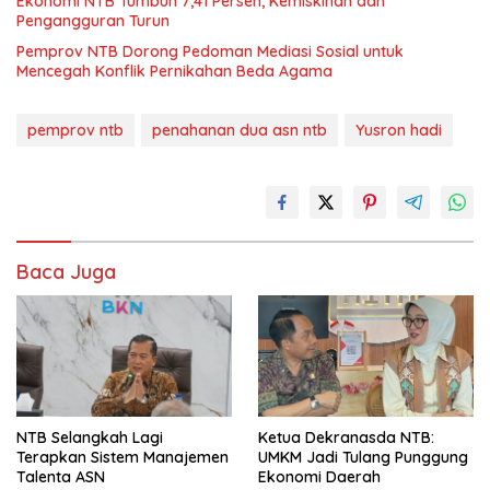
Ekonomi NTB Tumbuh 7,41 Persen, Kemiskinan dan
Pengangguran Turun
Pemprov NTB Dorong Pedoman Mediasi Sosial untuk
Mencegah Konflik Pernikahan Beda Agama
pemprov ntb
penahanan dua asn ntb
Yusron hadi
Baca Juga
NTB Selangkah Lagi
Ketua Dekranasda NTB:
Terapkan Sistem Manajemen
UMKM Jadi Tulang Punggung
Talenta ASN
Ekonomi Daerah