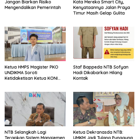
Jangan Biarkan Risiko
Kata Mereka Smart City,
Mengendalikan Pemerintah
Kenyataannya Jalan Praya
Timur Masih Gelap Gulita
Ketua HMPS Magister PKO
Staf Bappeda NTB Sofyan
UNDIKMA Soroti
Hadi Dikabarkan Hilang
Ketidaketisan Ketua KONI
Kontak
Pusat: Jangan Jadikan
Olahraga NTB Sebagai
Arena Kepentingan Sesaat
NTB Selangkah Lagi
Ketua Dekranasda NTB:
Terapkan Sistem Manajemen
UMKM Jadi Tulang Punggung