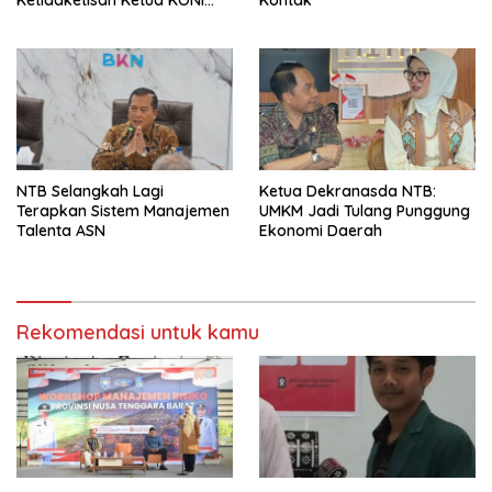
Ketidaketisan Ketua KONI
Kontak
Pusat: Jangan Jadikan
Olahraga NTB Sebagai
Arena Kepentingan Sesaat
NTB Selangkah Lagi
Ketua Dekranasda NTB:
Terapkan Sistem Manajemen
UMKM Jadi Tulang Punggung
Talenta ASN
Ekonomi Daerah
Rekomendasi untuk kamu