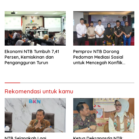
Pertumbuhan
Ekonomi NTB Tumbuh 7,41
Pemprov NTB Dorong
Persen, Kemiskinan dan
Pedoman Mediasi Sosial
Pengangguran Turun
untuk Mencegah Konflik
Pernikahan Beda Agama
Rekomendasi untuk kamu
NTB Selangkah Lagi
Ketua Dekranasda NTB: