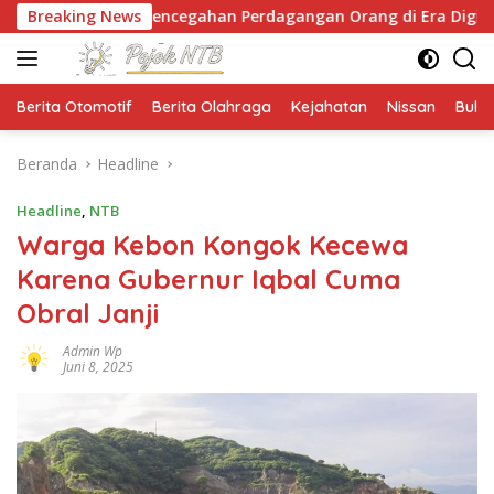
Langsung
n Pencegahan Perdagangan Orang di Era Digital
Breaking News
NTB
ke
konten
Berita Otomotif
Berita Olahraga
Kejahatan
Nissan
Bulut
Beranda
Headline
Headline
,
NTB
Warga Kebon Kongok Kecewa
Karena Gubernur Iqbal Cuma
Obral Janji
Admin Wp
Juni 8, 2025