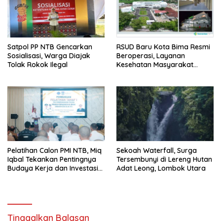
Satpol PP NTB Gencarkan
RSUD Baru Kota Bima Resmi
Sosialisasi, Warga Diajak
Beroperasi, Layanan
Tolak Rokok Ilegal
Kesehatan Masyarakat
Makin Lengkap
Pelatihan Calon PMI NTB, Miq
Sekoah Waterfall, Surga
Iqbal Tekankan Pentingnya
Tersembunyi di Lereng Hutan
Budaya Kerja dan Investasi
Adat Leong, Lombok Utara
Masa Depan
Tinggalkan Balasan