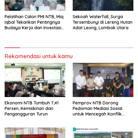
Pelatihan Calon PMI NTB, Miq
Sekoah Waterfall, Surga
Iqbal Tekankan Pentingnya
Tersembunyi di Lereng Hutan
Budaya Kerja dan Investasi
Adat Leong, Lombok Utara
Masa Depan
Rekomendasi untuk kamu
Ekonomi NTB Tumbuh 7,41
Pemprov NTB Dorong
Persen, Kemiskinan dan
Pedoman Mediasi Sosial
Pengangguran Turun
untuk Mencegah Konflik
Pernikahan Beda Agama