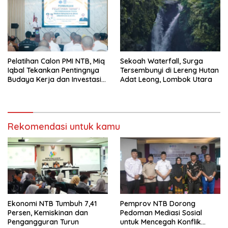
Pelatihan Calon PMI NTB, Miq
Sekoah Waterfall, Surga
Iqbal Tekankan Pentingnya
Tersembunyi di Lereng Hutan
Budaya Kerja dan Investasi
Adat Leong, Lombok Utara
Masa Depan
Rekomendasi untuk kamu
Ekonomi NTB Tumbuh 7,41
Pemprov NTB Dorong
Persen, Kemiskinan dan
Pedoman Mediasi Sosial
Pengangguran Turun
untuk Mencegah Konflik