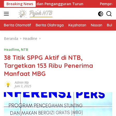
Langsung
n dan Pengangguran Turun
Breaking News
Pemprov NTB Dorong Pedom
ke
konten
Berita Otomotif
Berita Olahraga
Kejahatan
Nissan
Bulut
Beranda
Headline
Headline
,
NTB
38 Titik SPPG Aktif di NTB,
Targetkan 153 Ribu Penerima
Manfaat MBG
Admin Wp
Juni 3, 2025