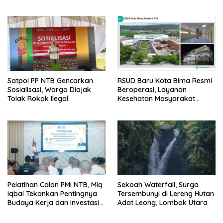
Pernikahan Beda Agama
Satpol PP NTB Gencarkan
RSUD Baru Kota Bima Resmi
Sosialisasi, Warga Diajak
Beroperasi, Layanan
Tolak Rokok Ilegal
Kesehatan Masyarakat
Makin Lengkap
Pelatihan Calon PMI NTB, Miq
Sekoah Waterfall, Surga
Iqbal Tekankan Pentingnya
Tersembunyi di Lereng Hutan
Budaya Kerja dan Investasi
Adat Leong, Lombok Utara
Masa Depan