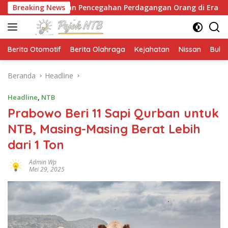
Langsung
kan Pencegahan Perdagangan Orang di Era Digital
Breaking News
ke
konten
Berita Otomotif
Berita Olahraga
Kejahatan
Nissan
Bulut
Beranda
Headline
Headline
,
NTB
Prabowo Beri 11 Sapi Qurban untuk
NTB, Masing-Masing Berat Lebih
dari 1 Ton
Admin Wp
Mei 29, 2025