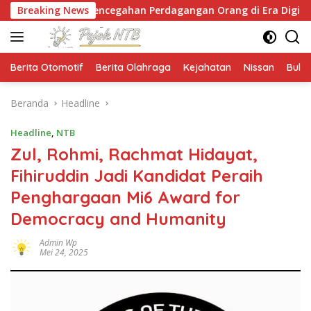
Langsung
Pencegahan Perdagangan Orang di Era Digital
Breaking News
NTB 
ke
konten
Berita Otomotif
Berita Olahraga
Kejahatan
Nissan
Bulut
Beranda
Headline
Headline
,
NTB
Zul, Rohmi, Rachmat Hidayat,
Fihiruddin Jadi Kandidat Peraih
Penghargaan Mi6 Award for
Democracy and Humanity
Admin Wp
Mei 24, 2025