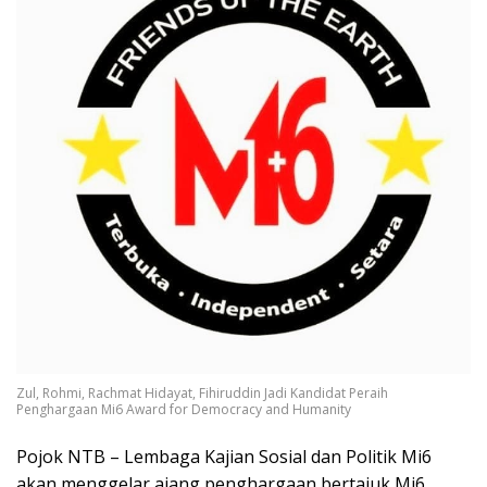
Zul, Rohmi, Rachmat Hidayat, Fihiruddin Jadi Kandidat Peraih
Penghargaan Mi6 Award for Democracy and Humanity
Pojok NTB – Lembaga Kajian Sosial dan Politik Mi6
akan menggelar ajang penghargaan bertajuk
Mi6