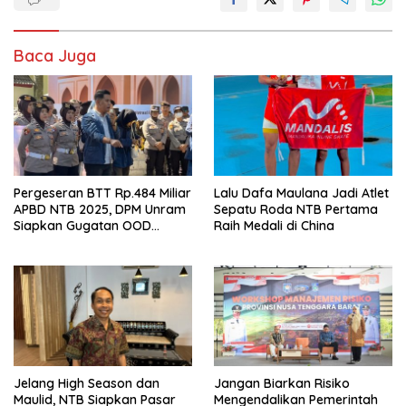
Baca Juga
Pergeseran BTT Rp.484 Miliar
Lalu Dafa Maulana Jadi Atlet
APBD NTB 2025, DPM Unram
Sepatu Roda NTB Pertama
Siapkan Gugatan OOD
Raih Medali di China
terhadap Gubernur NTB &
DPRD NTB ke PTUN
Jelang High Season dan
Jangan Biarkan Risiko
Maulid, NTB Siapkan Pasar
Mengendalikan Pemerintah