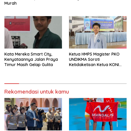
Murah
Kata Mereka Smart City,
Ketua HMPS Magister PKO
Kenyataannya Jalan Praya
UNDIKMA Soroti
Timur Masih Gelap Gulita
Ketidaketisan Ketua KONI
Pusat: Jangan Jadikan
Olahraga NTB Sebagai
Arena Kepentingan Sesaat
Rekomendasi untuk kamu