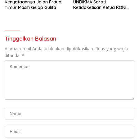
Kenyataannya Jalan Praya
UNDIKMA Soroti
Timur Masih Gelap Gulita
Ketidaketisan Ketua KONI
Pusat: Jangan Jadikan
Olahraga NTB Sebagai
Arena Kepentingan Sesaat
Tinggalkan Balasan
Alamat email Anda tidak akan dipublikasikan.
Ruas yang wajib
ditandai
*