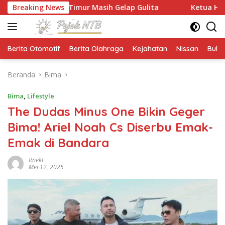
Langsung
a Timur Masih Gelap Gulita
Breaking News
Ketua HMPS Magister PKO 
ke
konten
Berita Otomotif
Berita Olahraga
Kejahatan
Nissan
Bulut
Beranda
Bima
Bima
,
Lifestyle
The Dudas Minus One Bikin Geger
Bima! Ariel Noah Cs Diserbu Emak-
Emak di Bandara
Rnekt
Mei 12, 2025