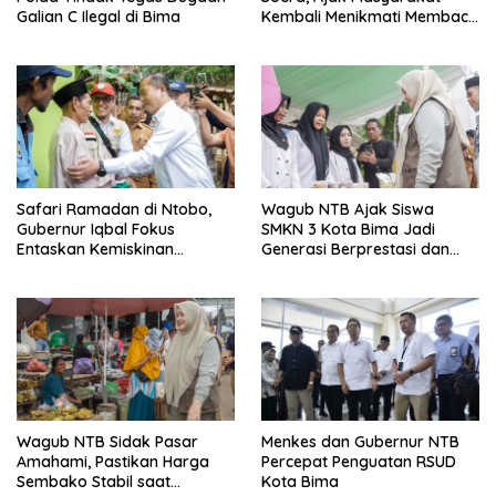
Galian C Ilegal di Bima
Kembali Menikmati Membaca
Tanpa Distraksi
Safari Ramadan di Ntobo,
Wagub NTB Ajak Siswa
Gubernur Iqbal Fokus
SMKN 3 Kota Bima Jadi
Entaskan Kemiskinan
Generasi Berprestasi dan
Ekstrem Lewat Desa
Anti-Bullying
Berdaya
Wagub NTB Sidak Pasar
Menkes dan Gubernur NTB
Amahami, Pastikan Harga
Percepat Penguatan RSUD
Sembako Stabil saat
Kota Bima