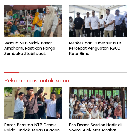
Berdaya
Wagub NTB Sidak Pasar
Menkes dan Gubernur NTB
Amahami, Pastikan Harga
Percepat Penguatan RSUD
Sembako Stabil saat
Kota Bima
Ramadan
Rekomendasi untuk kamu
Poros Pemuda NTB Desak
Eco Reads Session Hadir di
Polda Tindak Tegas Dugaan
Soera, Ajak Masyarakat