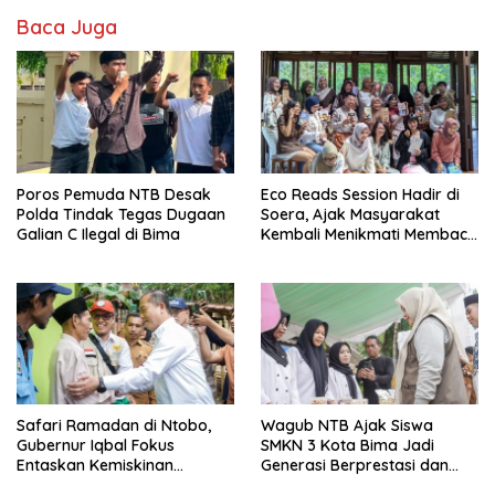
Baca Juga
Poros Pemuda NTB Desak
Eco Reads Session Hadir di
Polda Tindak Tegas Dugaan
Soera, Ajak Masyarakat
Galian C Ilegal di Bima
Kembali Menikmati Membaca
Tanpa Distraksi
Safari Ramadan di Ntobo,
Wagub NTB Ajak Siswa
Gubernur Iqbal Fokus
SMKN 3 Kota Bima Jadi
Entaskan Kemiskinan
Generasi Berprestasi dan
Ekstrem Lewat Desa
Anti-Bullying