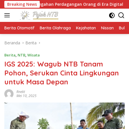
Langsung
cegahan Perdagangan Orang di Era Digital
Breaking News
NTB Sel
ke
konten
Berita Otomotif
Berita Olahraga
Kejahatan
Nissan
Bulut
Beranda
Berita
Berita
,
NTB
,
Wisata
IGS 2025: Wagub NTB Tanam
Pohon, Serukan Cinta Lingkungan
untuk Masa Depan
Rnekt
Mei 10, 2025