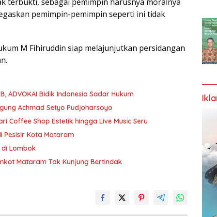
k terbukti, sebagai pemimpin harusnya moralnya
egaskan pemimpin-pemimpin seperti ini tidak
ukum M Fihiruddin siap melajunjutkan persidangan
n.
NTB, ADVOKAI Bidik Indonesia Sadar Hukum
Ikl
Agung Achmad Setyo Pudjoharsoyo
ri Coffee Shop Estetik hingga Live Music Seru
di Pesisir Kota Mataram
 di Lombok
mkot Mataram Tak Kunjung Bertindak