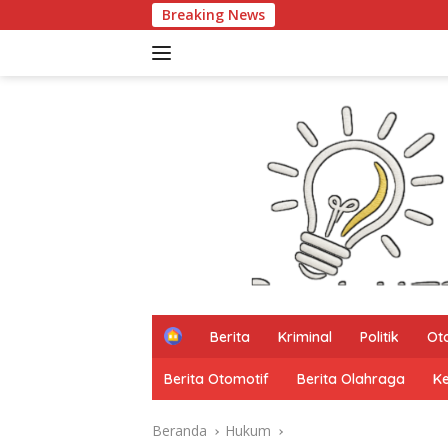
Langsung
Breaking News
Kata Mereka Smart Ci
ke
konten
H
Berita
Kriminal
Politik
Ot
o
m
Berita Otomotif
Berita Olahraga
K
e
Beranda
Hukum