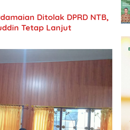
erdamaian Ditolak DPRD NTB,
uddin Tetap Lanjut