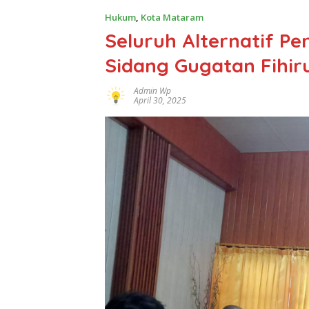
Hukum
,
Kota Mataram
Seluruh Alternatif P
Sidang Gugatan Fihir
Admin Wp
April 30, 2025