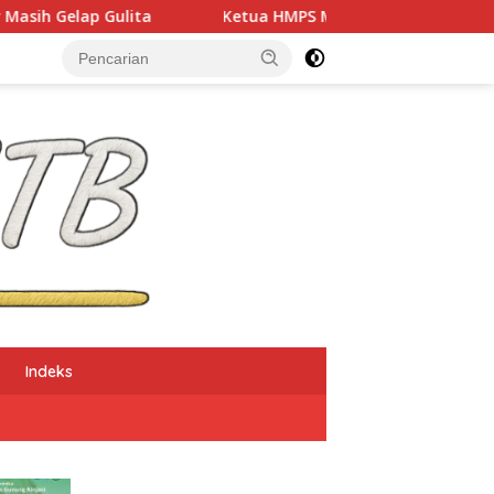
Ketua HMPS Magister PKO UNDIKMA Soroti Ketidaketisan Ketu
Indeks