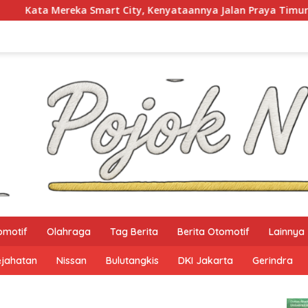
ty, Kenyataannya Jalan Praya Timur Masih Gelap Gulita
omotif
Olahraga
Tag Berita
Berita Otomotif
Lainnya
ejahatan
Nissan
Bulutangkis
DKI Jakarta
Gerindra