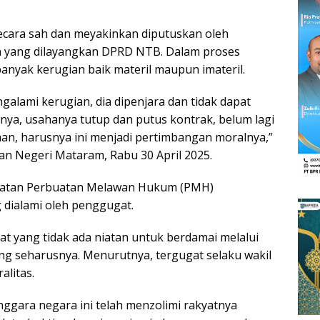
secara sah dan meyakinkan diputuskan oleh
an yang dilayangkan DPRD NTB. Dalam proses
banyak kerugian baik materil maupun imateril.
ngalami kerugian, dia dipenjara dan tidak dapat
inya, usahanya tutup dan putus kontrak, belum lagi
ahan, harusnya ini menjadi pertimbangan moralnya,”
lan Negeri Mataram, Rabu 30 April 2025.
gugatan Perbuatan Melawan Hukum (PMH)
 dialami oleh penggugat.
at yang tidak ada niatan untuk berdamai melalui
ang seharusnya. Menurutnya, tergugat selaku wakil
litas.
ggara negara ini telah menzolimi rakyatnya