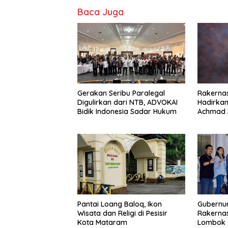
Baca Juga
Gerakan Seribu Paralegal
Rakernas
Digulirkan dari NTB, ADVOKAI
Hadirka
Bidik Indonesia Sadar Hukum
Achmad 
Pantai Loang Baloq, Ikon
Gubernu
Wisata dan Religi di Pesisir
Rakernas
Kota Mataram
Lombok