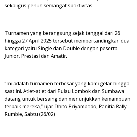
sekaligus penuh semangat sportivitas.
Turnamen yang berangsung sejak tanggal dari 26
hingga 27 April 2025 tersebut mempertandingkan dua
kategori yaitu Single dan Double dengan peserta
Junior, Prestasi dan Amatir.
“Ini adalah turnamen terbesar yang kami gelar hingga
saat ini. Atlet-atlet dari Pulau Lombok dan Sumbawa
datang untuk bersaing dan menunjukkan kemampuan
terbaik mereka,” ujar Dhito Priyambodo, Panitia Rally
Rumble, Sabtu (26/02)