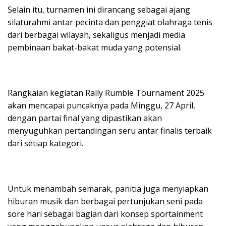
Selain itu, turnamen ini dirancang sebagai ajang
silaturahmi antar pecinta dan penggiat olahraga tenis
dari berbagai wilayah, sekaligus menjadi media
pembinaan bakat-bakat muda yang potensial.
Rangkaian kegiatan Rally Rumble Tournament 2025
akan mencapai puncaknya pada Minggu, 27 April,
dengan partai final yang dipastikan akan
menyuguhkan pertandingan seru antar finalis terbaik
dari setiap kategori.
Untuk menambah semarak, panitia juga menyiapkan
hiburan musik dan berbagai pertunjukan seni pada
sore hari sebagai bagian dari konsep sportainment