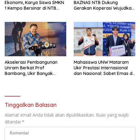
Ekonomi, Karya Siswa SMKN
BAZNAS NTB Dukung
1 Kempo Bersinar di NTB
Gerakan Koperasi Wujudkan
Expo 2025
Asta Cita Presiden
Akselerasi Pembangunan
Mahasiswa UNW Mataram
Unram Berkat Prof
Ukir Prestasi Internasional
Bambang, Ukir Banyak
dan Nasional: Sabet Emas di
Prestasi
Malaysia dan PON 2025
Tinggalkan Balasan
Alamat email Anda tidak akan dipublikasikan.
Ruas yang wajib
ditandai
*