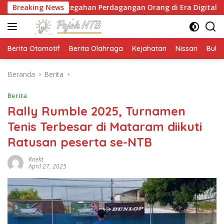
Langsung
cegahan Perdagangan Orang di Era Digital
Breaking News
NTB Sel
ke
konten
Berita Otomotif
Berita Olahraga
Kejahatan
Nissan
Bulut
Beranda
Berita
Berita
Rally Rumble 2025, Turnamen
Tenis Terbesar di Mataram diikuti
Ratusan peserta se-NTB
Rnekt
April 27, 2025