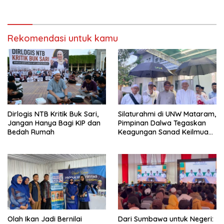
Prestasi
Malaysia dan PON 2025
Rekomendasi untuk kamu
Dirlogis NTB Kritik Buk Sari,
Silaturahmi di UNW Mataram,
Jangan Hanya Bagi KIP dan
Pimpinan Dalwa Tegaskan
Bedah Rumah
Keagungan Sanad Keilmuan
Syaikh Zainuddin
Olah Ikan Jadi Bernilai
Dari Sumbawa untuk Negeri: