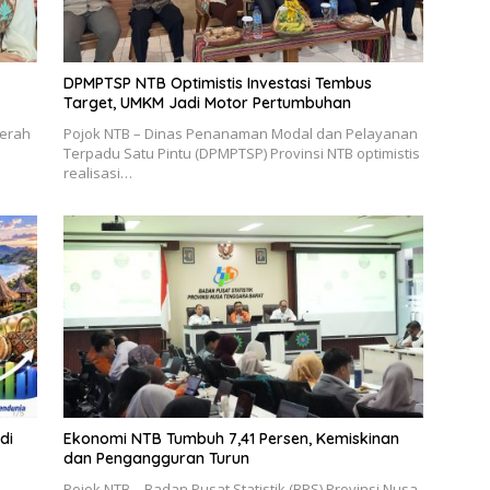
DPMPTSP NTB Optimistis Investasi Tembus
Target, UMKM Jadi Motor Pertumbuhan
aerah
Pojok NTB – Dinas Penanaman Modal dan Pelayanan
Terpadu Satu Pintu (DPMPTSP) Provinsi NTB optimistis
realisasi…
di
Ekonomi NTB Tumbuh 7,41 Persen, Kemiskinan
dan Pengangguran Turun
Pojok NTB – Badan Pusat Statistik (BPS) Provinsi Nusa