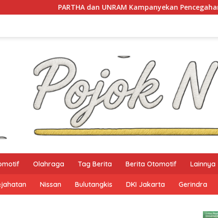
HA dan UNRAM Kampanyekan Pencegahan Perdagangan Orang d
omotif
Olahraga
Tag Berita
Berita Otomotif
Lainnya
ejahatan
Nissan
Bulutangkis
DKI Jakarta
Gerindra