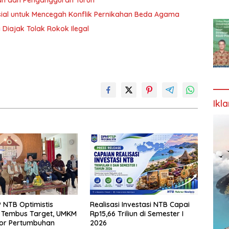
an dan Pengangguran Turun
al untuk Mencegah Konflik Pernikahan Beda Agama
 Diajak Tolak Rokok Ilegal
Ikl
NTB Optimistis
Realisasi Investasi NTB Capai
i Tembus Target, UMKM
Rp15,66 Triliun di Semester I
tor Pertumbuhan
2026