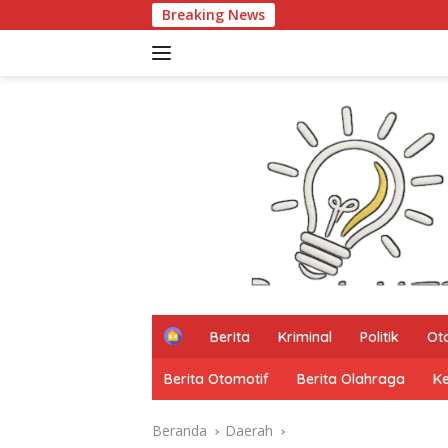
Langsung
Breaking News
PART
ke
konten
H
Berita
Kriminal
Politik
Ot
o
m
Berita Otomotif
Berita Olahraga
K
e
Beranda
Daerah