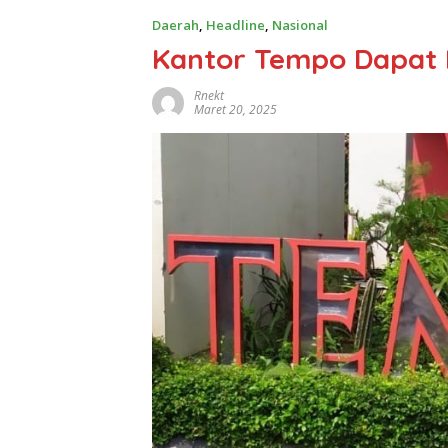
Daerah
,
Headline
,
Nasional
Kantor Tempo Dapat 
Rnekt
Maret 20, 2025