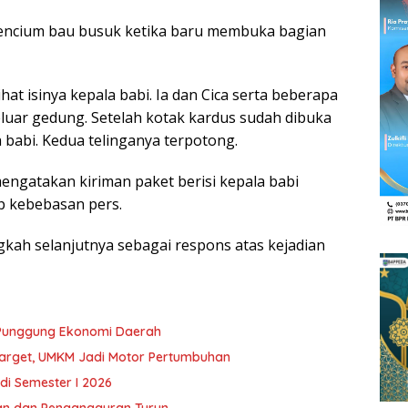
mencium bau busuk ketika baru membuka bagian
at isinya kepala babi. Ia dan Cica serta beberapa
uar gedung. Setelah kotak kardus sudah dibuka
 babi. Kedua telinganya terpotong.
ngatakan kiriman paket berisi kepala babi
p kebebasan pers.
kah selanjutnya sebagai respons atas kejadian
 Punggung Ekonomi Daerah
Target, UMKM Jadi Motor Pertumbuhan
 di Semester I 2026