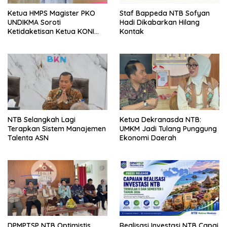
Ketua HMPS Magister PKO
Staf Bappeda NTB Sofyan
UNDIKMA Soroti
Hadi Dikabarkan Hilang
Ketidaketisan Ketua KONI
Kontak
Pusat: Jangan Jadikan
Olahraga NTB Sebagai
Arena Kepentingan Sesaat
NTB Selangkah Lagi
Ketua Dekranasda NTB:
Terapkan Sistem Manajemen
UMKM Jadi Tulang Punggung
Talenta ASN
Ekonomi Daerah
DPMPTSP NTB Optimistis
Realisasi Investasi NTB Capai