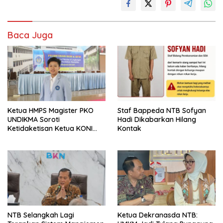
Baca Juga
Ketua HMPS Magister PKO
Staf Bappeda NTB Sofyan
UNDIKMA Soroti
Hadi Dikabarkan Hilang
Ketidaketisan Ketua KONI
Kontak
Pusat: Jangan Jadikan
Olahraga NTB Sebagai
Arena Kepentingan Sesaat
NTB Selangkah Lagi
Ketua Dekranasda NTB: