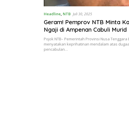
Headline
,
NTB
Juli 30, 2025
Geram! Pemprov NTB Minta Ka
Ngaji di Ampenan Cabuli Murid 
Tuntas
Pojok NTB– Pemerintah Provinsi Nusa Tenggara B
menyatakan keprihatinan mendalam atas duga
pencabulan…