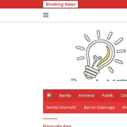
Langsung
Breaking News
ke
konten
H
Berita
Kriminal
Politik
Ot
o
m
Berita Otomotif
Berita Olahraga
K
e
Pencabulan