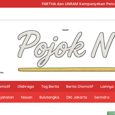
PARTHA dan UNRAM Kampanyekan Pencegahan Perdaga
omotif
Olahraga
Tag Berita
Berita Otomotif
Lainnya
ejahatan
Nissan
Bulutangkis
DKI Jakarta
Gerindra