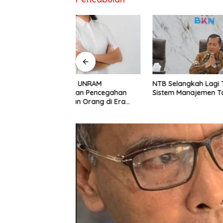
 UNRAM
NTB Selangkah Lagi Terapkan
Ketua D
n Pencegahan
Sistem Manajemen Talenta ASN
Jadi Tul
 Orang di Era
Daerah