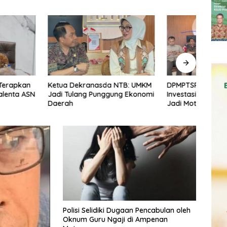
ekranasda NTB: UMKM
DPMPTSP NTB Optimistis
Reali
ang Punggung Ekonomi
Investasi Tembus Target, UMKM
Rp15,
Jadi Motor Pertumbuhan
2026
Polisi Selidiki Dugaan Pencabulan oleh
Oknum Guru Ngaji di Ampenan