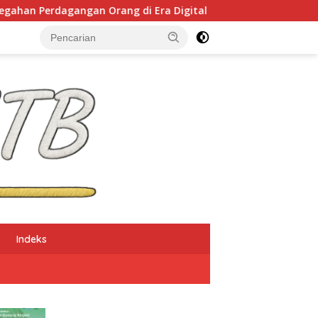
ngan Orang di Era Digital
NTB Selangkah Lagi Tera
Indeks