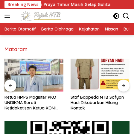
Langsung
a Jalan Praya Timur Masih Gelap Gulita
Breaking News
Ketua HMPS Ma
ke
konten
Berita Otomotif
Berita Olahraga
Kejahatan
Nissan
Bulut
Mataram
Ketua HMPS Magister PKO
Staf Bappeda NTB Sofyan
UNDIKMA Soroti
Hadi Dikabarkan Hilang
Ketidaketisan Ketua KONI
Kontak
Pusat: Jangan Jadikan
Olahraga NTB Sebagai
Arena Kepentingan Sesaat