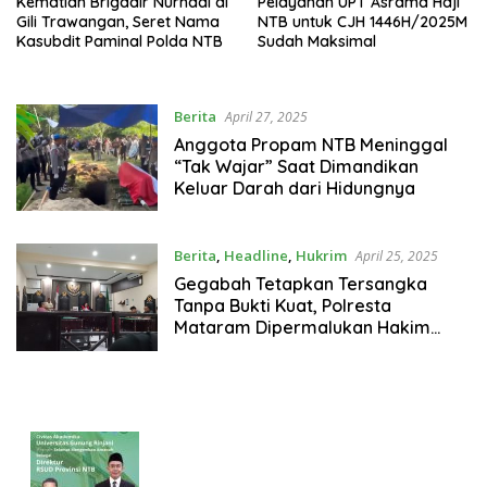
Kematian Brigadir Nurhadi di
Pelayanan UPT Asrama Haji
Gili Trawangan, Seret Nama
NTB untuk CJH 1446H/2025M
Kasubdit Paminal Polda NTB
Sudah Maksimal
Berita
April 27, 2025
Anggota Propam NTB Meninggal
“Tak Wajar” Saat Dimandikan
Keluar Darah dari Hidungnya
Berita
,
Headline
,
Hukrim
April 25, 2025
Gegabah Tetapkan Tersangka
Tanpa Bukti Kuat, Polresta
Mataram Dipermalukan Hakim
Praperadilan