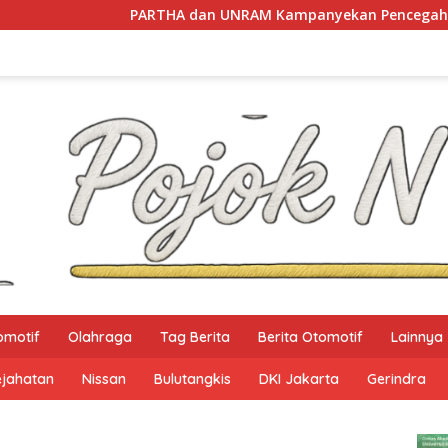
PARTHA dan UNRAM Kampanyekan Pencegahan Perdagangan
omotif
Olahraga
Tag Berita
Berita Otomotif
Lainnya
ejahatan
Nissan
Bulutangkis
DKI Jakarta
Gerindra