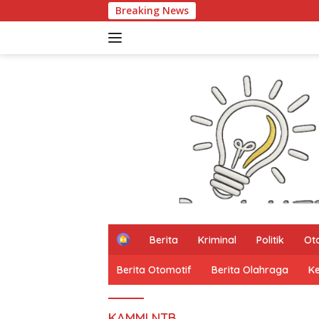
Langsung
Breaking News
ke
konten
H
Berita
Kriminal
Politik
Ot
o
m
Berita Otomotif
Berita Olahraga
K
e
KAMMI NTB