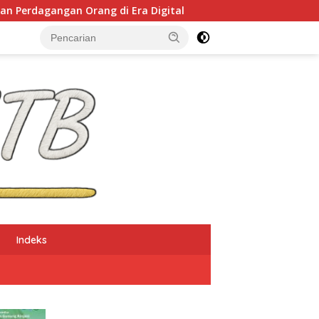
 Orang di Era Digital
NTB Selangkah Lagi Terapkan
Indeks