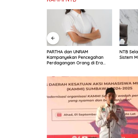
 UNRAM
NTB Selangkah Lagi Terapkan
Ketua D
n Pencegahan
Sistem Manajemen Talenta ASN
Jadi Tul
 Orang di Era
Daerah