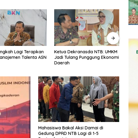
ekranasda NTB: UMKM
DPMPTSP NTB Optimistis
Reali
ang Punggung Ekonomi
Investasi Tembus Target, UMKM
Rp15,
Jadi Motor Pertumbuhan
2026
Mahasiswa Bakal Aksi Damai di
Gedung DPRD NTB Lagi di 1-5