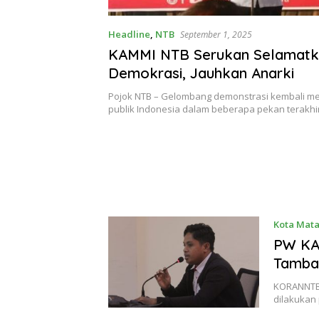
Headline
,
NTB
September 1, 2025
KAMMI NTB Serukan Selamat
Demokrasi, Jauhkan Anarki
Pojok NTB – Gelombang demonstrasi kembali m
publik Indonesia dalam beberapa pekan terakhi
Kota Mat
PW KA
Tamban
KORANNTB.
dilakukan