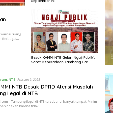
September ini
kan
ewarnai ruang
r. Berbagai…
Besok KAMMI NTB Gelar ‘Ngaji Publik’,
Soroti Keberadaan Tambang Liar
aram
,
NTB
Februari 9, 2025
MMI NTB Desak DPRD Atensi Masalah
g ilegal di NTB
com – Tambang ilegal di NTB tersebar di banyak tempat. Minim
 penindakan karena tidak…