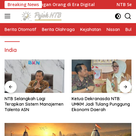
Langsung
erdagangan Orang di Era Digital
Breaking News
NTB Selangkah Lag
ke
konten
Berita Otomotif
Berita Olahraga
Kejahatan
Nissan
Bulut
India
NTB Selangkah Lagi
Ketua Dekranasda NTB:
Terapkan Sistem Manajemen
UMKM Jadi Tulang Punggung
Talenta ASN
Ekonomi Daerah