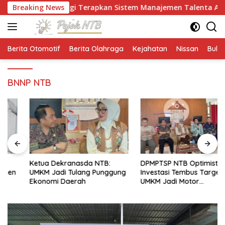
Langsung
ngkah Lagi Terapkan Sistem Manajemen Talenta ASN
Breaking News
ke
konten
Berita Otomotif
Berita Olahraga
Kejahatan
Nissan
Bulut
BNNP NTB
Ketua Dekranasda NTB:
DPMPTSP NTB Optimistis
UMKM Jadi Tulang Punggung
Investasi Tembus Target,
Ekonomi Daerah
UMKM Jadi Motor
Pertumbuhan