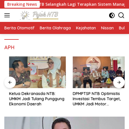
Langsung
Breaking News
NTB Selangkah Lagi Terapkan Sistem Manajemen Tal
ke
konten
Berita Otomotif
Berita Olahraga
Kejahatan
Nissan
Bulut
APH
Ketua Dekranasda NTB:
DPMPTSP NTB Optimistis
UMKM Jadi Tulang Punggung
Investasi Tembus Target,
Ekonomi Daerah
UMKM Jadi Motor
Pertumbuhan