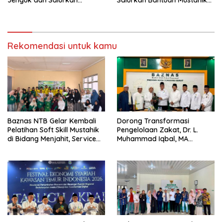
Santunan Bagi Santri Korban
Tetap
Insiden Terbakar
Rekomendasi untuk kamu
Baznas NTB Gelar Kembali
Dorong Transformasi
Pelatihan Soft Skill Mustahik
Pengelolaan Zakat, Dr. L.
di Bidang Menjahit, Service
Muhammad Iqbal, MA
AC dan Olahan Roti
Paparkan Inovasi Digital
Saat Terima Kunjungan
BAZNAS Lombok Tengah