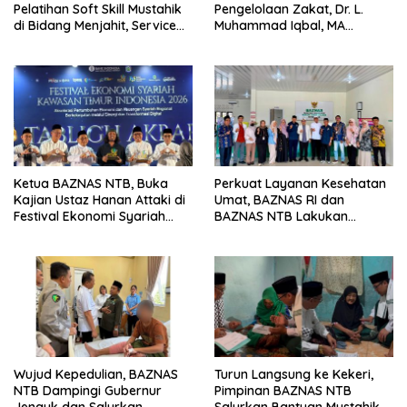
Pelatihan Soft Skill Mustahik
Pengelolaan Zakat, Dr. L.
di Bidang Menjahit, Service
Muhammad Iqbal, MA
AC dan Olahan Roti
Paparkan Inovasi Digital
Saat Terima Kunjungan
BAZNAS Lombok Tengah
Ketua BAZNAS NTB, Buka
Perkuat Layanan Kesehatan
Kajian Ustaz Hanan Attaki di
Umat, BAZNAS RI dan
Festival Ekonomi Syariah
BAZNAS NTB Lakukan
Kawasan Timur Indonesia
Supervisi di Rumah Sehat
dengan Pesan Mendalam
Kota Bima
Wujud Kepedulian, BAZNAS
Turun Langsung ke Kekeri,
NTB Dampingi Gubernur
Pimpinan BAZNAS NTB
Jenguk dan Salurkan
Salurkan Bantuan Mustahik