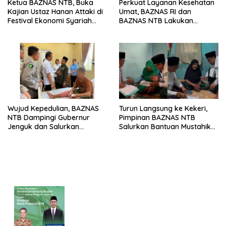
Ketua BAZNAS NTB, Buka
Perkuat Layanan Kesehatan
Kajian Ustaz Hanan Attaki di
Umat, BAZNAS RI dan
Festival Ekonomi Syariah
BAZNAS NTB Lakukan
Kawasan Timur Indonesia
Supervisi di Rumah Sehat
dengan Pesan Mendalam
Kota Bima
Wujud Kepedulian, BAZNAS
Turun Langsung ke Kekeri,
NTB Dampingi Gubernur
Pimpinan BAZNAS NTB
Jenguk dan Salurkan
Salurkan Bantuan Mustahik
Santunan Bagi Santri Korban
Tetap
Insiden Terbakar